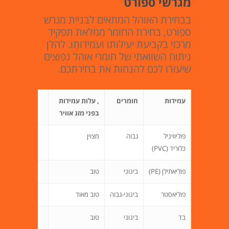
מגרשי ספורט
בבחירת האוהל המתאים לבניית מגרש
ספורט, בחירת החומר ממלאת תפקיד
מרכזי בקביעת יעילותו ועמידותו. להלן
ניתוח השוואתי של חומרי אוהל נפוצים
שיעזרו לכם להנחות את בחירתכם.
עמידות
חומרים
, עלות עמידות
בפני מזג אוויר
פוליוויניל
גבוה
מצוין
כלוריד (PVC)
פוליאתילן (PE)
בינוני
טוב
פוליאסטר
בינוני-גבוה
טוב מאוד
בד
בינוני
טוב