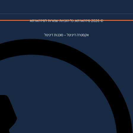
© 2026 סידהארתא. כל הזכויות שמורות לסידהארתא
אקסטרה דיגיטל
–
סוכנות דיגיטל