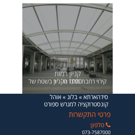
קניון רמות
קירוי רחבת מרכז הקניון בשטח של 1000 מ``ר
סידהארתא
»
בלוג
»
אוהל
קונסטרוקציה למגרש ספורט
פרטי התקשרות
טלפון:
073-7587000