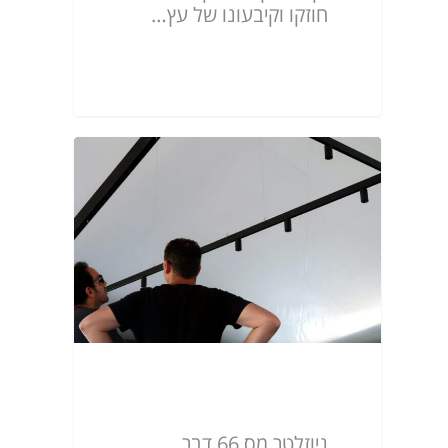
חוזקו וקיבעונו של עץ…
ניוזלטר מס.66
ניוזלטר מס.66 דבר