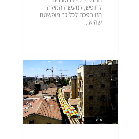
המנכ"ל כולנו סוגדים
לחופש, למעשה המילה
הזו הפכה לכל כך מופשטת
שהיא…