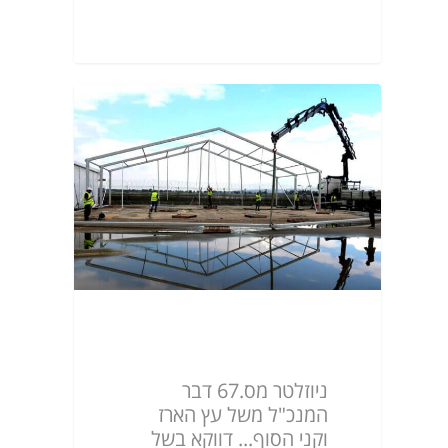
ניוזלטר מס.67
ניוזלטר מס.67 דבר
המנכ"ל משל עץ הארז
וקני הסוף... דווקא בשל