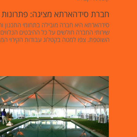
חברת סידהארתא מציגה: פתרונות קי
סידהארתא היא חברה מובילה בתחומי התכנון והק
שירותי החברה חולשים על כל ההיבטים הנלווים 
השוטפת. צפו למטה בקטלוג עבודות הקירוי המבוצ