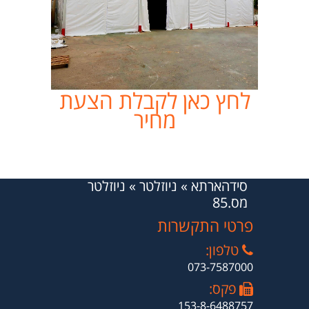
לחץ כאן לקבלת הצעת
מחיר
סידהארתא
»
ניוזלטר
»
ניוזלטר
מס.85
פרטי התקשרות
טלפון:
073-7587000
פקס:
153-8-6488757