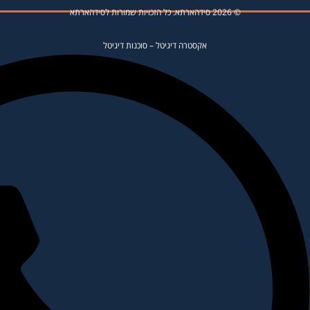
© 2026 סידהארתא. כל הזכויות שמורות לסידהארתא
אקסטרה דיגיטל
–
סוכנות דיגיטל