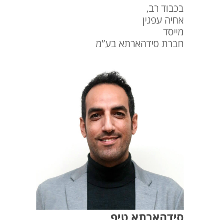
בכבוד רב,
אחיה עפגין
מייסד
חברת סידהארתא בע”מ
סידהארתא טיפ