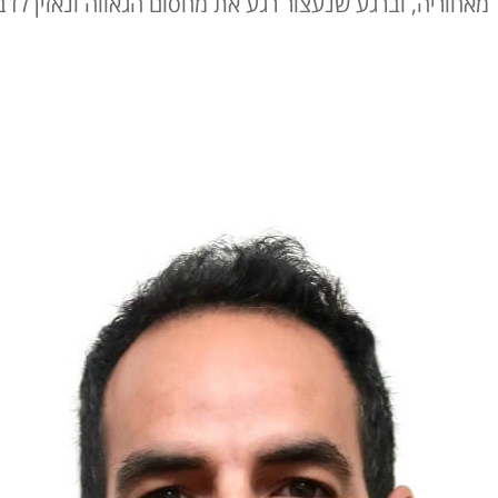
חוריה, וברגע שנעצור רגע את מחסום הגאווה ונאזין לדב