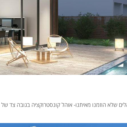
הוזמנו מאיתנו- אוהל קונסטרוקציה בגובה צד של 6 מטר, כ160 מ”ר.