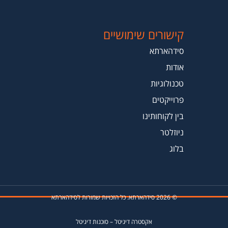
קישורים שימושיים
סידהארתא
אודות
טכנולוגיות
פרוייקטים
בין לקוחותינו
ניוזלטר
בלוג
© 2026 סידהארתא. כל הזכויות שמורות לסידהארתא
אקסטרה דיגיטל
–
סוכנות דיגיטל