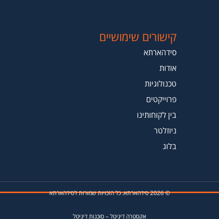
קישורים שימושיים
סידהארתא
אודות
טכנולוגיות
פרוייקטים
בין לקוחותינו
ניוזלטר
בלוג
© 2026 סידהארתא. כל הזכויות שמורות לסידהארתא
אקסטרה דיגיטל
–
סוכנות דיגיטל