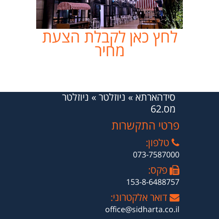
לחץ כאן לקבלת הצעת
מחיר
סידהארתא
»
ניוזלטר
»
ניוזלטר
מס.62
פרטי התקשרות
טלפון:
073-7587000
פקס:
153-8-6488757
דואר אלקטרוני:
office@sidharta.co.il