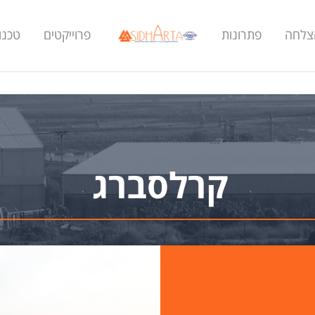
הצלחה
פתרונות
פרוייקטים
טכנול
קרלסברג