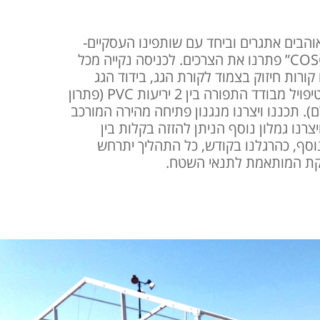
הבים אתגרים וביחד עם שותפינו העסקיים-
חברת הענק “COSCO” פתרנו את הצרכים. לכניסה נקייה מכל
ורות חיזוק בצמוד לקורת הגג, בידוד הגג
נוצר משכבת מולטיפויל מבודד התפורה בין 2 יריעות PVC (פתרון
). תכננו ויצרנו מנגנון פתיחה מהירה המורכב
צרנו גמלון נוסף הניתן להזזה בקלות בין
וסף, כהרגלנו בקודש, כל התהליך יתרחש
ויקת המותאמת לתנאי השטח.